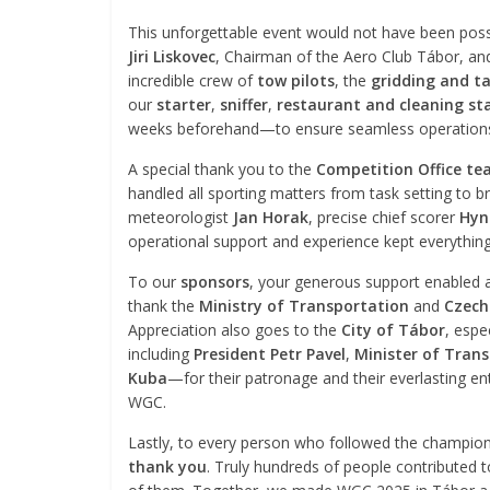
This unforgettable event would not have been possi
Jiri Liskovec
, Chairman of the Aero Club Tábor, a
incredible crew of
tow pilots
, the
gridding and t
our
starter
,
sniffer
,
restaurant and cleaning sta
weeks beforehand—to ensure seamless operation
A special thank you to the
Competition Office t
handled all sporting matters from task setting to 
meteorologist
Jan Horak
, precise chief scorer
Hyn
operational support and experience kept everything
To our
sponsors
, your generous support enabled a
thank the
Ministry of Transportation
and
Czech 
Appreciation also goes to the
City of Tábor
, espe
including
President Petr Pavel
,
Minister of Tran
Kuba
—for their patronage and their everlasting en
WGC.
Lastly, to every person who followed the champions
thank you
. Truly hundreds of people contributed t