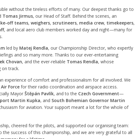
ble without the tireless efforts of many. Our deepest thanks go to
nd
Tomas Jirmus
, our Head of Staff. Behind the scenes, an
ake-off teams
,
weighers
,
scrutineers
,
media crew
,
timekeepers
,
ff
, and local aero club members worked day and night—many for
s.
eam
led by
Matej Rendla
, our Championship Director, who expertly
briefings and so many more. Thanks to our ever-entertaining
ek Chovan
, and the ever-reliable
Tomas Rendla
, whose
 on track.
n experience of comfort and professionalism for all involved. We
Air Force
for their radio coordination and airspace access.
cially Mayor
Štěpán Pavlík
, and to the
Czech Government
—
sport Martin Kupka
, and
South Bohemian Governor Martin
thusiasm for aviation. Your support meant a lot for the whole of
hip, cheered for the pilots, and supported our organising team:
o the success of this championship, and we are very grateful to all