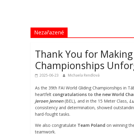
2025
39th
FAI
Nezařazené
World
Gliding
Championships
Thank You for Making 
Championships Unfor
2025-06-23
Michaela Rendlová
As the 39th FAI World Gliding Championships in Tá
heartfelt
congratulations to the new World Ch
Jeroen Jennen
(BEL), and in the 15 Meter Class,
Lu
consistency and determination, showed outstanding
hard-fought tasks.
We also congratulate
Team Poland
on winning th
teamwork.