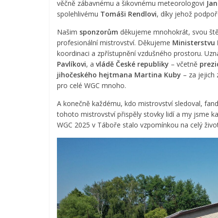
věčně zábavnému a šikovnému meteorologovi
Jan
spolehlivému
Tomáši Rendlovi
, díky jehož podpo
Našim
sponzorům
děkujeme mnohokrát, svou ště
profesionální mistrovství. Děkujeme
Ministerstvu
koordinaci a zpřístupnění vzdušného prostoru. Uzná
Pavlíkovi
, a
vládě České republiky
– včetně
prezi
jihočeského hejtmana Martina Kuby
– za jejich
pro celé WGC mnoho.
A konečně každému, kdo mistrovství sledoval, fand
tohoto mistrovství přispěly stovky lidí a my jsme k
WGC 2025 v Táboře stalo vzpomínkou na celý život