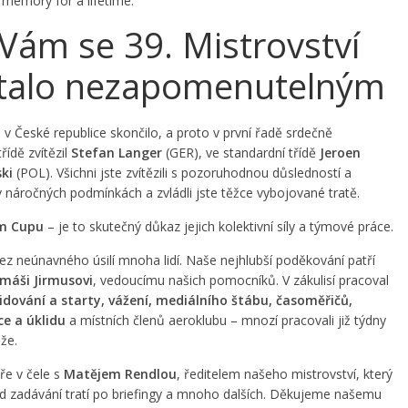
memory for a lifetime.
Vám se 39. Mistrovství
 stalo nezapomenutelným
 v České republice skončilo, a proto v první řadě srdečně
řídě zvítězil
Stefan Langer
(GER), ve standardní třídě
Jeroen
ki
(POL). Všichni jste zvítězili s pozoruhodnou důsledností a
náročných podmínkách a zvládli jste těžce vybojované tratě.
m Cupu
– je to skutečný důkaz jejich kolektivní síly a týmové práce.
 neúnavného úsilí mnoha lidí. Naše nejhlubší poděkování patří
máši Jirmusovi
, vedoucímu našich pomocníků. V zákulisí pracoval
idování a starty, vážení, mediálního štábu, časoměřičů,
ce a úklidu
a místních členů aeroklubu – mnozí pracovali již týdny
že.
ře v čele s
Matějem Rendlou
, ředitelem našeho mistrovství, který
 od zadávání tratí po briefingy a mnoho dalších. Děkujeme našemu