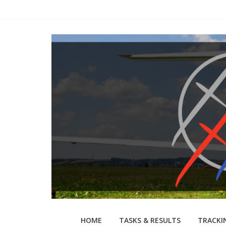
Skip
to
content
WGC
HOME
TASKS & RESULTS
TRACKI