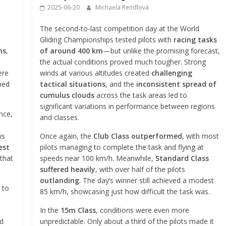
2025-06-20
Michaela Rendlová
The second-to-last competition day at the World
Gliding Championships tested pilots with
racing tasks
ns
,
of around 400 km
—but unlike the promising forecast,
the actual conditions proved much tougher. Strong
ere
winds at various altitudes created
challenging
hed
tactical situations
, and the
inconsistent spread of
cumulus clouds
across the task areas led to
significant variations in performance between regions
nce,
and classes.
ws
Once again, the
Club Class outperformed
, with most
est
pilots managing to complete the task and flying at
 that
speeds near 100 km/h. Meanwhile,
Standard Class
suffered heavily
, with over half of the pilots
outlanding
. The day’s winner still achieved a modest
 to
85 km/h, showcasing just how difficult the task was.
l
In the
15m Class
, conditions were even more
nd
unpredictable. Only about a third of the pilots made it