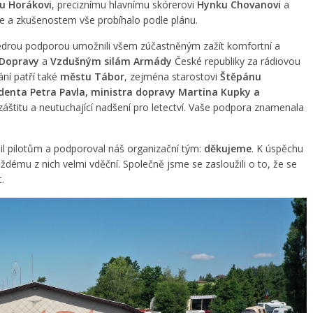
u Horákovi
, preciznímu hlavnímu skórerovi
Hynku Chovanovi
a
ře a zkušenostem vše probíhalo podle plánu.
drou podporou umožnili všem zúčastněným zažít komfortní a
 Dopravy
a
Vzdušným silám Armády
České republiky za rádiovou
ní patří také
městu Tábor
, zejména starostovi
Štěpánu
denta Petra Pavla, ministra dopravy Martina Kupky a
 záštitu a neutuchající nadšení pro letectví. Vaše podpora znamenala
il pilotům a podporoval náš organizační tým:
děkujeme
. K úspěchu
aždému z nich velmi vděční. Společně jsme se zasloužili o to, že se
.