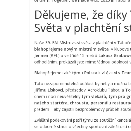
of them. Together, we made WGC 2025 in Tábor a 
Děkujeme, že díky 
Světa v plachtění
Naše 39. FAI Mistrovství světa v plachtění v Táboře
blahopřejeme novým mistrům světa
. V klubové t
Jennen
(BEL) a ve třídě 15 metrů
Lukasz Grabows
odhodláním, prokázali jste mimořádnou odolnost v 
Blahopřejeme také
týmu Polska
k vítězství v
Tea
Tato nezapomenutelná událost by nebyla možná bez
Jiřímu Lískovci
, předsedovi Aeroklubu Tábor, a
To
dnem i nocí neuvěřitelný
tým vlekařů, tým pro gr
našeho startéra, chrousta, personálu restaura
předem – aby zajistili bezproblémový průběh soutě
Zvláštní poděkování patří týmu ze soutěžní kancelá
se odborně staral o všechny sportovní záležitosti