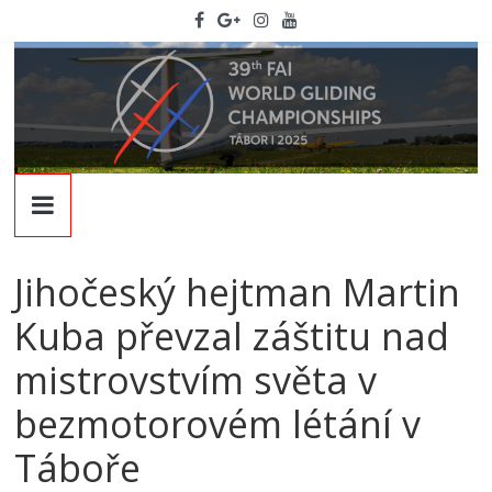
Skip
to
content
WGC
2025
Jihočeský hejtman Martin
39th
Kuba převzal záštitu nad
FAI
World
mistrovstvím světa v
Gliding
bezmotorovém létání v
Championships
Táboře