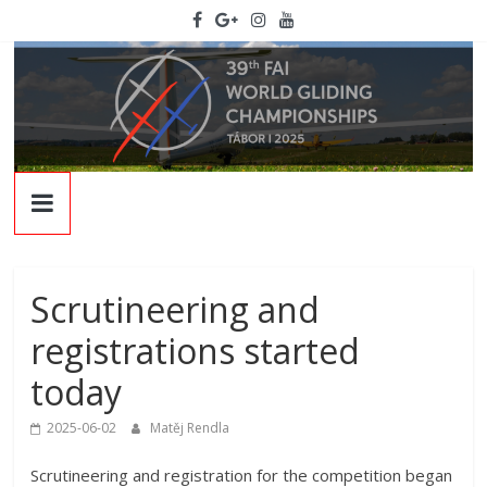
Skip
to
content
WGC
2025
Scrutineering and
39th
FAI
registrations started
World
today
Gliding
Championships
2025-06-02
Matěj Rendla
Scrutineering and registration for the competition began